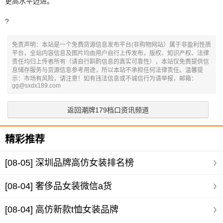
更高水平迈进。
?
免责声明：本站是一个免费货源信息发布平台(非购物网站）属于非盈利性质
平台，全站内容信息及图片均由用户自行上传发布，版权、知识产权、法律
责任均归上传者所有（请自行斟酌信息的真实可靠性），本站仅免费提供信
息储存服务与货源信息参考用途，所以本站不承担任何法律责任。温馨提
示：市场有风险，请注意！如有违法信息或不诚信行为请举报，邮箱：
gg@sxdx189.com
返回潮牌179档口资讯频道
精彩推荐
[08-05]
深圳品牌高仿女装排名榜
[08-04]
奢侈品女装微信a货
[08-04]
高仿新款t恤女装品牌