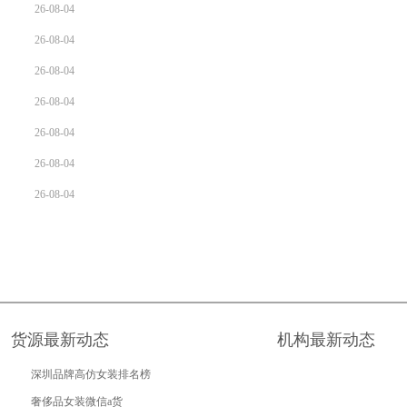
26-08-04
26-08-04
26-08-04
26-08-04
26-08-04
26-08-04
26-08-04
货源最新动态
机构最新动态
深圳品牌高仿女装排名榜
奢侈品女装微信a货