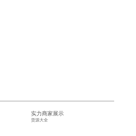
实力商家展示
货源大全