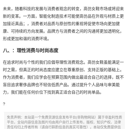
未来，随着科技的发展与消费者观念的转变，高仿女鞋市场或将迎来
新的变革。一方面，智能化制造技术可能使高仿品在外观与材质上更
加接近真品；，消费者对品质与原创性的重视将促使市场向更加健
康、可持续的方向发展。品牌方与消费者之间的沟通将更加透明化，
形成更加和谐的消费环境。
八、：理性消费与时尚态度
在追求时尚与个性的我们应倡导理性消费观念。高仿女鞋虽能满足一
时之需，但真正的时尚态度应建立在尊重原创、支持正版的基础上。
作为消费者，我们应学会在预算范围内做出最适合自己的选择，既不
盲目追求奢侈品牌也不轻信低质产品。通过提升个人品味与审美能
力，我们能在任何价位下找到真正适合自己的时尚单品。
?
免责声明：本站是一个免费货源信息发布平台(非购物网站）属于非盈利性质
平台，全站内容信息及图片均由用户自行上传发布，版权、知识产权、法律
责任均归上传者所有（请自行斟酌信息的真实可靠性），本站仅免费提供信