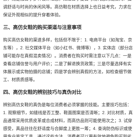
调舒适与时尚的休闲风等。高仿鞋在材质选择上也日益考究，力求在
保证外观相似的提升穿着体验。
三、高仿女鞋的购买渠道与注意事项
购买高仿女鞋的渠道多样，包括但不限于：1. 电商平台（如淘宝、京
东等），2. 社交媒体平台（如小红书、微博等），3. 实体店（部分店
铺可能存在真假混卖情况）。消费者在购买时需注意以下几点：一是
查看店铺信誉与用户评价；二是了解退换货政策；三是尽量选择有实
体展示或实物拍摄的店铺；四是学会辨别真假的方法，如检查细节做
工、材质质感等。
四、高仿女鞋的辨别技巧与真伪对比
辨别高仿女鞋的真伪是每位消费者必须掌握的技能。主要技巧包括：
1. 观察细节，如缝线是否工整、鞋面图案是否清晰；2. 对比材质，真
品通常采用优质皮革或合成材料，而高仿品则可能使用次之；3. 试穿
感受，真品往往在舒适度与合脚度上更胜一筹；4. 查询防伪标识或使
用专业鉴定工具。通过这些方法，消费者可以更有效地避免购买到劣