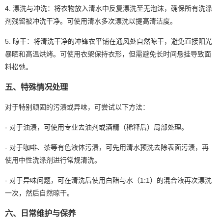
4. 漂洗与冲洗：将衣物放入清水中反复漂洗至无泡沫，确保所有洗涤
剂残留被冲洗干净。可使用清水多次漂洗以提高清洁度。
5. 晾干：将清洗干净的冲锋衣平铺在通风处自然晾干，避免直接阳光
暴晒和高温烘烤。可使用衣架保持衣形，但需避免长时间悬挂导致面
料松弛。
五、特殊情况处理
对于特别顽固的污渍或异味，可尝试以下方法：
- 对于油渍，可使用专业去油剂或酒精（稀释后）局部处理。
- 对于咖啡、茶等有色液体污渍，可先用清水预洗去除表面污渍，再
使用中性洗涤剂进行常规清洗。
- 对于异味问题，可在清洗后使用白醋与水（1:1）的混合液再次漂洗
一次，然后自然晾干。
六、日常维护与保养