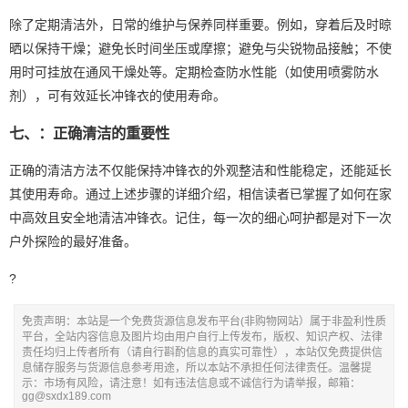
除了定期清洁外，日常的维护与保养同样重要。例如，穿着后及时晾
晒以保持干燥；避免长时间坐压或摩擦；避免与尖锐物品接触；不使
用时可挂放在通风干燥处等。定期检查防水性能（如使用喷雾防水
剂），可有效延长冲锋衣的使用寿命。
七、：正确清洁的重要性
正确的清洁方法不仅能保持冲锋衣的外观整洁和性能稳定，还能延长
其使用寿命。通过上述步骤的详细介绍，相信读者已掌握了如何在家
中高效且安全地清洁冲锋衣。记住，每一次的细心呵护都是对下一次
户外探险的最好准备。
?
免责声明：本站是一个免费货源信息发布平台(非购物网站）属于非盈利性质
平台，全站内容信息及图片均由用户自行上传发布，版权、知识产权、法律
责任均归上传者所有（请自行斟酌信息的真实可靠性），本站仅免费提供信
息储存服务与货源信息参考用途，所以本站不承担任何法律责任。温馨提
示：市场有风险，请注意！如有违法信息或不诚信行为请举报，邮箱：
gg@sxdx189.com