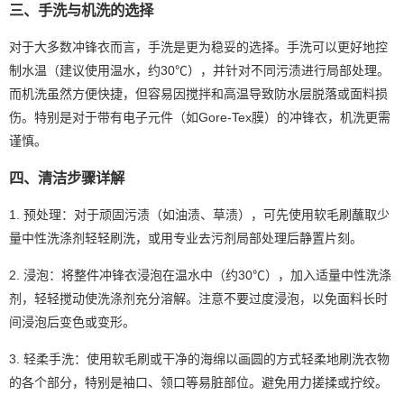
三、手洗与机洗的选择
对于大多数冲锋衣而言，手洗是更为稳妥的选择。手洗可以更好地控
制水温（建议使用温水，约30℃），并针对不同污渍进行局部处理。
而机洗虽然方便快捷，但容易因搅拌和高温导致防水层脱落或面料损
伤。特别是对于带有电子元件（如Gore-Tex膜）的冲锋衣，机洗更需
谨慎。
四、清洁步骤详解
1. 预处理：对于顽固污渍（如油渍、草渍），可先使用软毛刷蘸取少
量中性洗涤剂轻轻刷洗，或用专业去污剂局部处理后静置片刻。
2. 浸泡：将整件冲锋衣浸泡在温水中（约30℃），加入适量中性洗涤
剂，轻轻搅动使洗涤剂充分溶解。注意不要过度浸泡，以免面料长时
间浸泡后变色或变形。
3. 轻柔手洗：使用软毛刷或干净的海绵以画圆的方式轻柔地刷洗衣物
的各个部分，特别是袖口、领口等易脏部位。避免用力搓揉或拧绞。