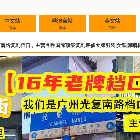
中文站
港澳台站
英文站
简体
繁体
英语
复南路复刻档口，主营各种国际顶级复刻奢侈大牌男装|女装|潮牌